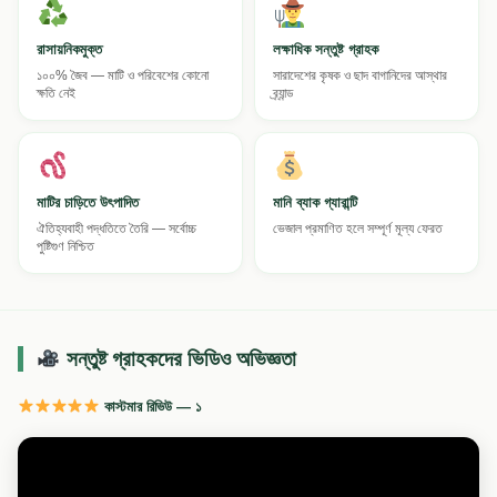
রাসায়নিকমুক্ত
লক্ষাধিক সন্তুষ্ট গ্রাহক
১০০% জৈব — মাটি ও পরিবেশের কোনো
সারাদেশের কৃষক ও ছাদ বাগানিদের আস্থার
ক্ষতি নেই
ব্র্যান্ড
মাটির চাড়িতে উৎপাদিত
মানি ব্যাক গ্যারান্টি
ঐতিহ্যবাহী পদ্ধতিতে তৈরি — সর্বোচ্চ
ভেজাল প্রমাণিত হলে সম্পূর্ণ মূল্য ফেরত
পুষ্টিগুণ নিশ্চিত
সন্তুষ্ট গ্রাহকদের ভিডিও অভিজ্ঞতা
কাস্টমার রিভিউ — ১