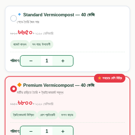
Standard Vermicompost — 40 কেজি
শেডে তৈরি জৈব সার
৳৬৫০
৳৮১০
+ ৳১২০ ডেলিভারি
বাজেট বান্ধব
সব গাছে উপযোগী
−
+
1
পরিমাণ:
সবচেয়ে বেশি বিক্রি
Premium Vermicompost — 40 কেজি
মাটির চাড়িতে তৈরি + ট্রাইকোডার্মা সমৃদ্ধ
৳৮০০
৳৯৫০
+ ৳১২০ ডেলিভারি
ট্রাইকোডার্মা মিশ্রিত
রোগ প্রতিরোধী
ফলন বাড়ায়
−
+
1
পরিমাণ: