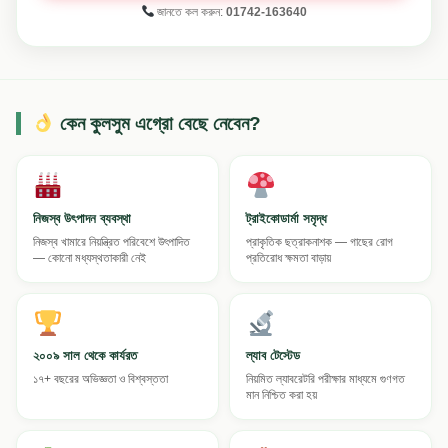
জানতে কল করুন:
01742-163640
কেন কুলসুম এগ্রো বেছে নেবেন?
নিজস্ব উৎপাদন ব্যবস্থা
ট্রাইকোডার্মা সমৃদ্ধ
নিজস্ব খামারে নিয়ন্ত্রিত পরিবেশে উৎপাদিত
প্রাকৃতিক ছত্রাকনাশক — গাছের রোগ
— কোনো মধ্যস্থতাকারী নেই
প্রতিরোধ ক্ষমতা বাড়ায়
২০০৯ সাল থেকে কার্যরত
ল্যাব টেস্টেড
১৭+ বছরের অভিজ্ঞতা ও বিশ্বস্ততা
নিয়মিত ল্যাবরেটরি পরীক্ষার মাধ্যমে গুণগত
মান নিশ্চিত করা হয়