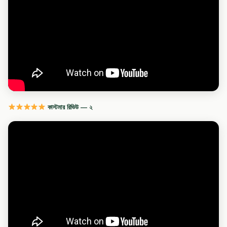
কাস্টমার রিভিউ — ২