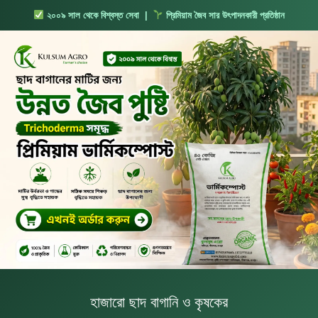
২০০৯ সাল থেকে বিশ্বস্ত সেবা |
প্রিমিয়াম জৈব সার উৎপাদনকারী প্রতিষ্ঠান
হাজারো ছাদ বাগানি ও কৃষকের