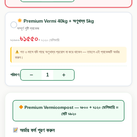
Premium Vermi 40kg + অণুখাদ্য 5kg
সম্পূর্ণ পুষ্টি প্যাকেজ
৳১৫৫০
৳১৯০০
+ ৳১২০ ডেলিভারি
গত ৩ মাসে যদি গাছে অণুখাদ্য প্রয়োগ না করে থাকেন — তাহলে এই প্যাকেজটি অর্ডার
করুন।
−
+
1
পরিমাণ:
Premium Vermicompost — ৳৮০০ + ৳১২০ ডেলিভারি =
মোট ৳৯২০
অর্ডার ফর্ম পূরণ করুন