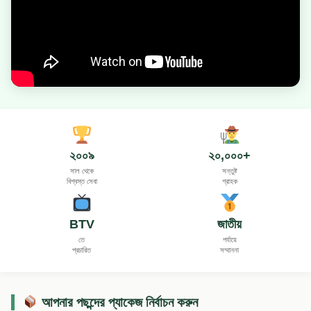
২০০৯
২০,০০০+
সাল থেকে
সন্তুষ্ট
বিশ্বস্ত সেবা
গ্রাহক
BTV
জাতীয়
তে
পর্যায়ে
প্রচারিত
সম্মাননা
আপনার পছন্দের প্যাকেজ নির্বাচন করুন